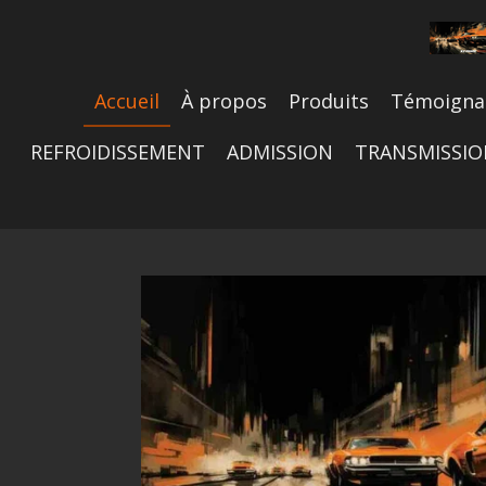
Passer
au
contenu
principal
Accueil
À propos
Produits
Témoigna
REFROIDISSEMENT
ADMISSION
TRANSMISSI