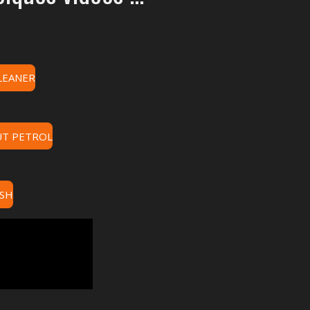
LEANER
UT PETROL
SH