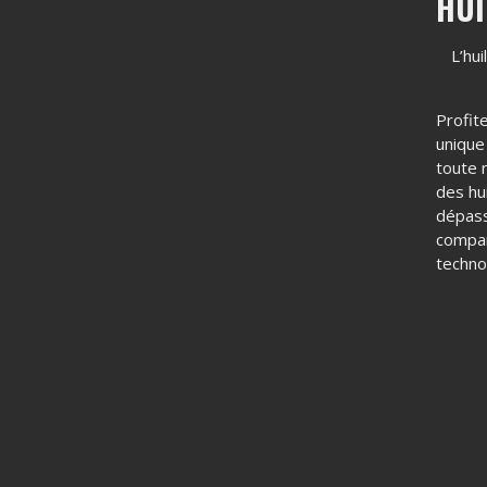
HUI
L’hu
Profit
unique
toute 
des hu
dépass
compar
techno