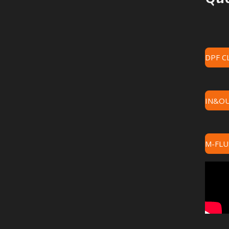
DPF C
IN&O
M-FLU