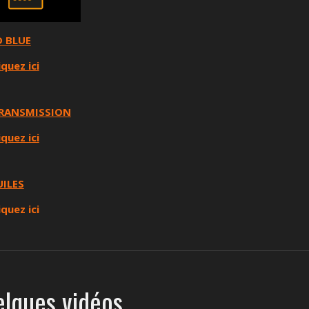
D BLUE
iquez ici
RANSMISSION
iquez ici
UILES
iquez ici
lques vidéos ...