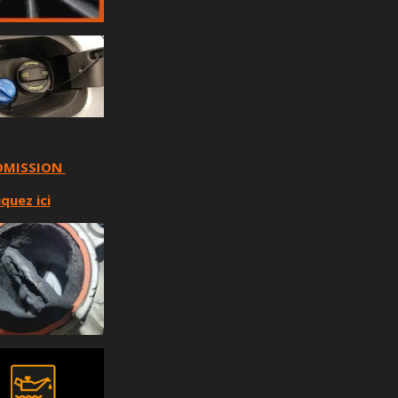
DMISSION
iquez ici