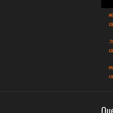
A
Cl
T
Cl
H
Cl
Que