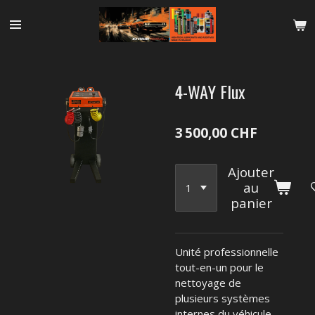
Passer
au
contenu
principal
4-WAY Flux
3 500,00 CHF
Ajouter
au
panier
Unité professionnelle
tout-en-un pour le
nettoyage de
plusieurs systèmes
internes du véhicule.