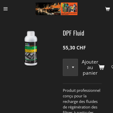
Passer
au
contenu
principal
DPF Fluid
55,30 CHF
Ajouter
au
panier
Produit professionnel
conçu pour la
recharge des fluides
de régénération des
filtres à particules