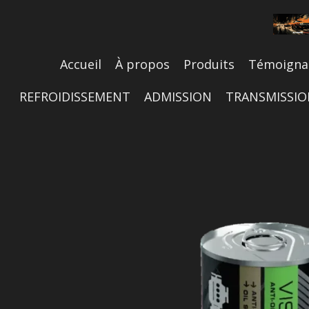
Passer
au
contenu
principal
Accueil
À propos
Produits
Témoigna
REFROIDISSEMENT
ADMISSION
TRANSMISSI