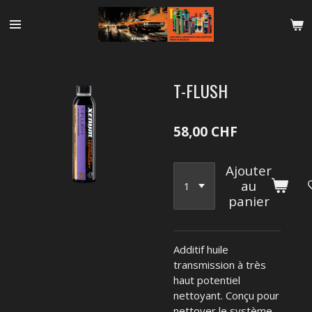
Passer
au
contenu
principal
T-FLUSH
58,00 CHF
Ajouter
au
panier
Additif huile
transmission à très
haut potentiel
nettoyant. Conçu pour
nettoyer le système